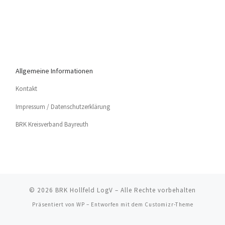
Allgemeine Informationen
Kon­takt
Impres­sum / Datenschutzerklärung
BRK Kreis­ver­band Bayreuth
© 2026
BRK Hollfeld LogV
– Alle Rechte vorbehalten
Präsentiert von
WP
– Entworfen mit dem
Customizr-Theme