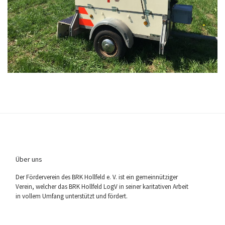
Über uns
Der För­der­ver­ein des BRK Holl­feld e. V. ist ein gemein­nüt­zi­ger
Ver­ein, wel­cher das BRK Holl­feld LogV in sei­ner kari­ta­ti­ven Arbeit
in vol­lem Umfang unter­stützt und fördert.