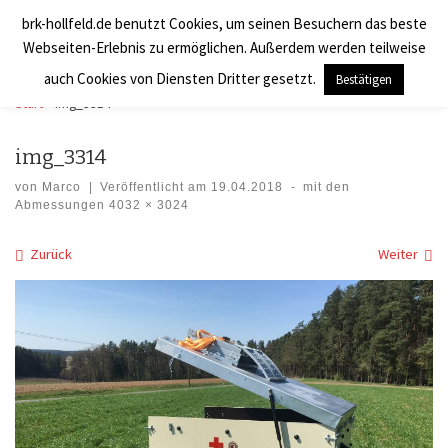
brk-hollfeld.de benutzt Cookies, um seinen Besuchern das beste
Zum Inhalt springen
BRK Hollfeld LogV
Search
Webseiten-Erlebnis zu ermöglichen. Außerdem werden teilweise
Men
auch Cookies von Diensten Dritter gesetzt.
Bestätigen
Start
»
img_3314
img_3314
von
Marco
|
Veröffentlicht am
19.04.2018
-
mit den
Abmessungen
4032 × 3024
Bilder Navigation
Zurück
Weiter