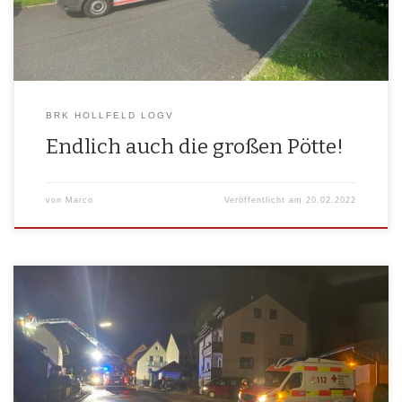
Gewicht […]
BRK HOLLFELD LOGV
Endlich auch die großen Pötte!
von
Marco
Veröffentlicht am
20.02.2022
Bereits zum zwei­ten Mal die­ses Jahr wur­den Ein­hei­ten der Holl­fel­der
BRK Bereit­schaft zur Unter­stüt­zung alar­miert. Im Fol­gen­den lesen Sie
Nähe­res zu bei­den Einsätzen. Brand­ein­satz Kat­ters­reuth (Wei­den­berg)
- Brand land­wirt­schaft­li­ches Gebäu­de am 12.01.2022 Um ca. 12:00 Uhr
am 12.01.2022 erging an das BRK Holl­feld LogV der Alarm für den