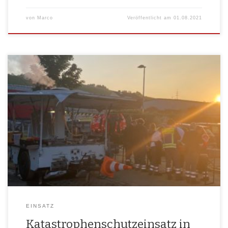
von
Marco
Veröffentlicht am
01.08.2021
Vor eini­gen Wochen wur­de in Deutsch­land das medi­al über­all ver­tre­te­
ne The­ma „Coro­na“ schlag­ar­tig von einer neu­en Kata­stro­phen­mel­
dung abgelöst. Stark­re­gen­fäl­le, hef­ti­ge Unwet­ter und das dar­aus resul­
tie­ren­de Anstei­gen der Fluss­was­ser­pe­gel führ­ten dazu, dass vie­ler­orts in
Nord­rhein-West­fa­len und Rhein­land-Pfalz gan­ze Ort­schaf­ten bin­nen
weni­ger Stun­den unter Was­ser stan­den. Es wird von einer Jahr­hun­dert-
Kata­stro­phe gespro­chen […]
EINSATZ
Katastrophenschutzeinsatz in