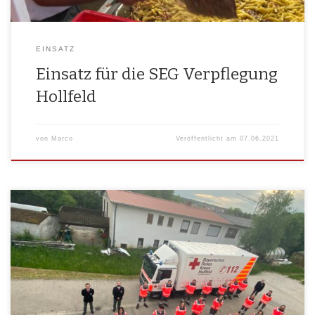
EINSATZ
Einsatz für die SEG Verpflegung
Hollfeld
von
Marco
Veröffentlicht am
07.06.2021
Am 30.03.2017 wur­de das letz­te mal die Bereit­schafts­lei­tung in Holl­feld
gewählt, so war es nun an der Zeit Neu­wah­len durchzuführen. In den
letz­ten vier Jah­ren hat sich vie­les in des BRK Holl­feld LogV getan.
Neben unzäh­li­gen klei­nen Sani­täts­diens­ten, Ein­sät­zen für unse­re
Schnell­ein­satz­grup­pen, Instand­hal­tungs­ar­bei­ten an unse­rer Unter­kunft
und Fahr­zeu­gen sowie vie­ler […]