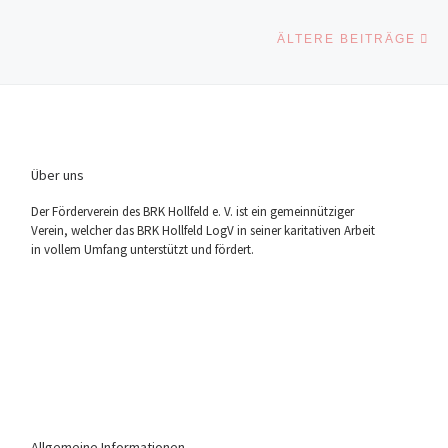
Äl
ÄLTERE BEITRÄGE
Über uns
Der För­der­ver­ein des BRK Holl­feld e. V. ist ein gemein­nüt­zi­ger
Ver­ein, wel­cher das BRK Holl­feld LogV in sei­ner kari­ta­ti­ven Arbeit
in vol­lem Umfang unter­stützt und fördert.
Allgemeine Informationen