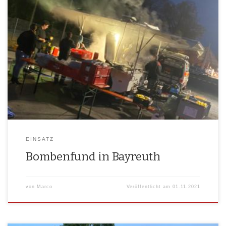
Ein­satz­be­richt: Bom­ben­fund in Bay­reuth 29.10.2021 Bei Bau­stel­len­ar­bei­
ten im Bay­reu­ther Stadt­ge­biet St. Geor­gen stie­ßen Arbei­ter gegen 11:15
Uhr auf eine ca. 250 kg schwe­re bri­ti­sche Flie­ger­bom­be. Um die Gefah­
ren­quel­le fach­ge­recht und sicher zu besei­ti­gen, muss­ten schnell geeig­
ne­te Maß­nah­men ergrif­fen wer­den. In einem Radi­us von 500 m um die
Fund­stel­le her­um, wur­den alle Stra­ßen und […]
EINSATZ
Bombenfund in Bayreuth
von
Marco
Veröffentlicht am
01.11.2021