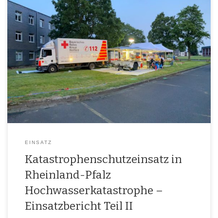
Eigent­lich hät­ten wir am Don­ners­tag schon Zuhau­se sein kön­nen.
Jeder von uns war bereits an die­sem Tag erschöpft und hät­te nichts
gegen sein hei­mi­sches Bett oder einen etwas weni­ger anstren­gen­den
Tages­ab­lauf ein­zu­wen­den gehabt. Eines Abends in einer gesel­li­gen
Run­de, beschlos­sen wir als BRK Holl­feld LogV jedoch noch nicht aus
dem […]
EINSATZ
Katastrophenschutzeinsatz in
Rheinland-Pfalz
Hochwasserkatastrophe –
Einsatzbericht Teil II