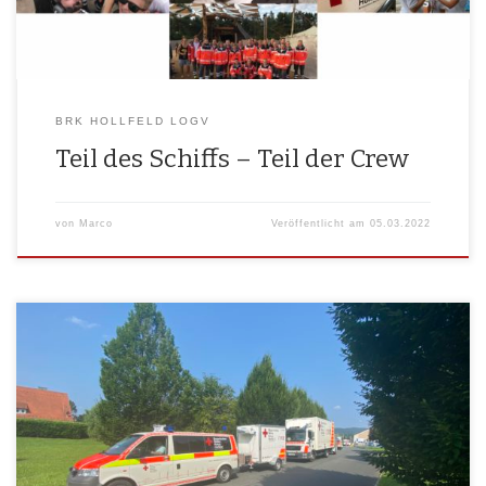
BRK HOLLFELD LOGV
Teil des Schiffs – Teil der Crew
von
Marco
Veröffentlicht am
05.03.2022
Sechs Mit­glie­der des BRK Holl­feld LogV kön­nen seit weni­gen Tagen
auch hin­ter dem Steu­er unse­res neu­en Ret­tungs­wa­gens (RTW) (zu Die­
sem kommt in Zukunft auch noch ein Arti­kel) voll und ganz durch­star­
ten. Alle Sechs nah­men erfolg­reich am Hel­fer­füh­rer­schein-Lehr­gang teil
und dür­fen somit zukünf­tig alle Fahr­zeu­ge oder Gespan­ne bis 7,5 t