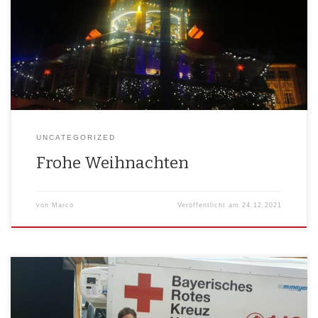
Unter­stüt­zer, Freun­de, Mit­glie­der des BRK Holl­feld LogV ein schö­nes
Weih­nachts­fest zu wün­schen.Lasst etwas Ruhe ein­keh­ren und genießt
die Zeit mit eurer Fami­lie und Liebsten. Eure Bereit­schafts­lei­tung des
BRK Holl­feld LogV
UNCATEGORIZED
Frohe Weihnachten
von
Marco
Veröffentlicht am
24.12.2021
Das ers­te Advents­wo­chen­en­de barg ein paar tol­le Überraschungen.