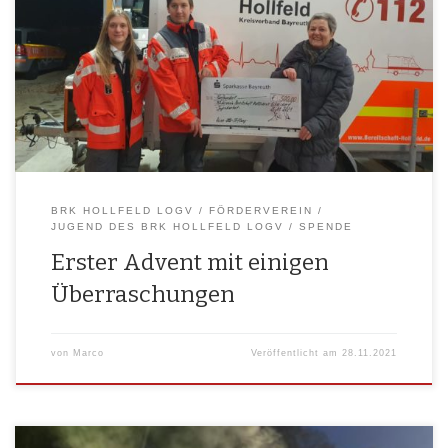
Zuerst durf­te sich die Jugend­grup­pe und die Jugend­lei­tung des BRK
Holl­feld LogV über eine groß­zü­gi­ge Spen­de der Heinz Otto Stif­tung in
Höhe von 500€ freu­en. Natür­lich fand die Über­ga­be unter 2G Bedin­gun­
gen statt. Die Heinz Otto Stif­tung unter­stützt unse­re Jugend­ar­beit als
auch unse­re […]
BRK HOLLFELD LOGV
FÖRDERVEREIN
JUGEND DES BRK HOLLFELD LOGV
SPENDE
Erster Advent mit einigen
Überraschungen
von
Marco
Veröffentlicht am
28.11.2021