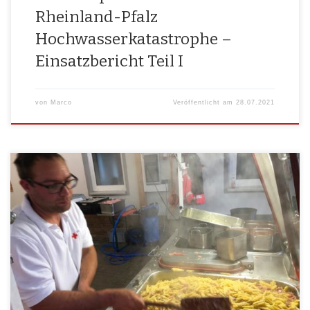
Rheinland-Pfalz
Hochwasserkatastrophe –
Einsatzbericht Teil I
von
Marco
Veröffentlicht am
28.07.2021
Ein­satz für die SEG Ver­pfle­gung Holl­feld.Um 17:32Uhr am 06.06.2021
schrill­ten die Funk­mel­de­emp­fän­ger des BRK Holl­feld LogV. Der Ein­satz­
auf­trag lau­te­te: Warm Ver­pfle­gung von 300 Ein­satz­kräf­ten, wel­che
gegen die Fol­gen des Hoch­was­sers in Bind­lach kämp­fen.Inner­halb kür­
zes­ter Zeit fan­den sich 17 Hel­fer an der Unter­kunft im Holl­feld ein. Es
wur­de die Feld­kü­che in Holl­feld […]