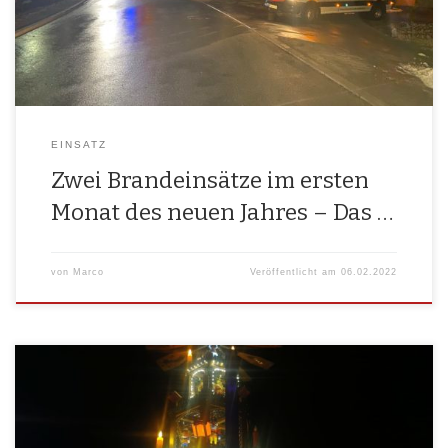
Brand­ein­satz einer Scheu­ne in einem Stadt­teil Wei­den­bergs. Ange­for­
dert […]
EINSATZ
Zwei Brandeinsätze im ersten
Monat des neuen Jahres – Das …
von
Marco
Veröffentlicht am
06.02.2022
Ein wei­te­res Jahr neigt sich lang­sam zu Ende.Wir freu­en uns euch allen,