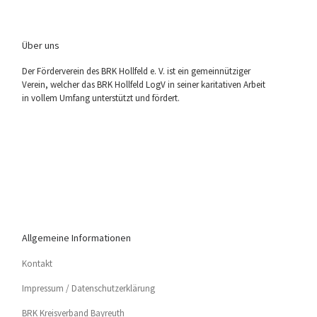
Über uns
Der För­der­ver­ein des BRK Holl­feld e. V. ist ein gemein­nüt­zi­ger
Ver­ein, wel­cher das BRK Holl­feld LogV in sei­ner kari­ta­ti­ven Arbeit
in vol­lem Umfang unter­stützt und fördert.
Allgemeine Informationen
Kon­takt
Impres­sum / Datenschutzerklärung
BRK Kreis­ver­band Bayreuth