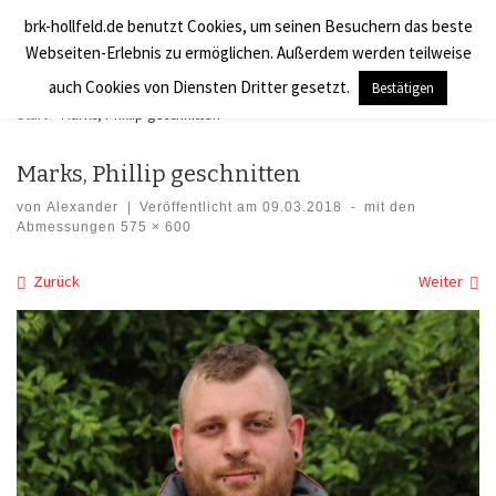
brk-hollfeld.de benutzt Cookies, um seinen Besuchern das beste
Zum Inhalt springen
BRK Hollfeld LogV
Search
Webseiten-Erlebnis zu ermöglichen. Außerdem werden teilweise
Men
auch Cookies von Diensten Dritter gesetzt.
Bestätigen
Start
»
Marks, Phillip geschnitten
Marks, Phillip geschnitten
von
Alexander
|
Veröffentlicht am
09.03.2018
-
mit den
Abmessungen
575 × 600
Bilder Navigation
Zurück
Weiter