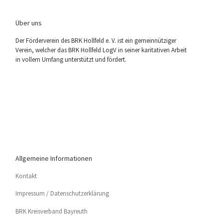
Über uns
Der För­der­ver­ein des BRK Holl­feld e. V. ist ein gemein­nüt­zi­ger
Ver­ein, wel­cher das BRK Holl­feld LogV in sei­ner kari­ta­ti­ven Arbeit
in vol­lem Umfang unter­stützt und fördert.
Allgemeine Informationen
Kon­takt
Impres­sum / Datenschutzerklärung
BRK Kreis­ver­band Bayreuth