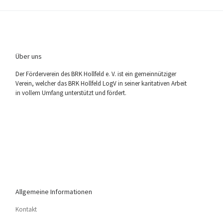
Über uns
Der För­der­ver­ein des BRK Holl­feld e. V. ist ein gemein­nüt­zi­ger
Ver­ein, wel­cher das BRK Holl­feld LogV in sei­ner kari­ta­ti­ven Arbeit
in vol­lem Umfang unter­stützt und fördert.
Allgemeine Informationen
Kon­takt