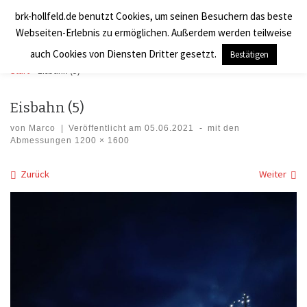
brk-hollfeld.de benutzt Cookies, um seinen Besuchern das beste
Zum Inhalt springen
BRK Hollfeld LogV
Search
Webseiten-Erlebnis zu ermöglichen. Außerdem werden teilweise
Men
auch Cookies von Diensten Dritter gesetzt.
Bestätigen
Start
»
Eisbahn (5)
Eisbahn (5)
von
Marco
|
Veröffentlicht am
05.06.2021
-
mit den
Abmessungen
1200 × 1600
Bilder Navigation
Zurück
Weiter