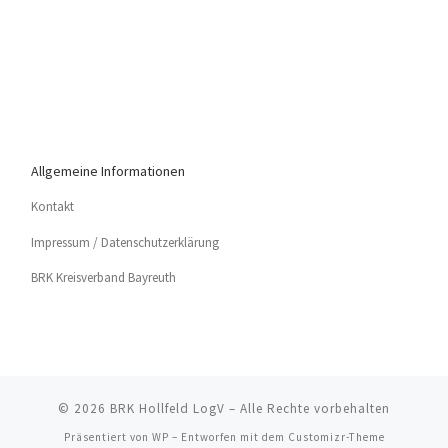
Allgemeine Informationen
Kon­takt
Impres­sum / Datenschutzerklärung
BRK Kreis­ver­band Bayreuth
© 2026
BRK Hollfeld LogV
– Alle Rechte vorbehalten
Präsentiert von
WP
– Entworfen mit dem
Customizr-Theme