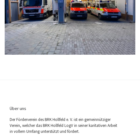
Über uns
Der För­der­ver­ein des BRK Holl­feld e. V. ist ein gemein­nüt­zi­ger
Ver­ein, wel­cher das BRK Holl­feld LogV in sei­ner kari­ta­ti­ven Arbeit
in vol­lem Umfang unter­stützt und fördert.