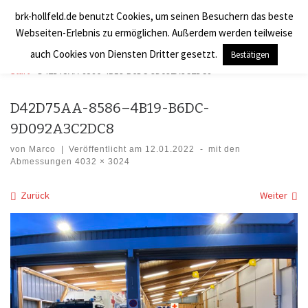
brk-hollfeld.de benutzt Cookies, um seinen Besuchern das beste
Zum Inhalt springen
BRK Hollfeld LogV
Search
Webseiten-Erlebnis zu ermöglichen. Außerdem werden teilweise
Men
auch Cookies von Diensten Dritter gesetzt.
Bestätigen
Start
»
D42D75AA-8586-4B19-B6DC-9D092A3C2DC8
D42D75AA-8586–4B19-B6DC-
9D092A3C2DC8
von
Marco
|
Veröffentlicht am
12.01.2022
-
mit den
Abmessungen
4032 × 3024
Bilder Navigation
Zurück
Weiter