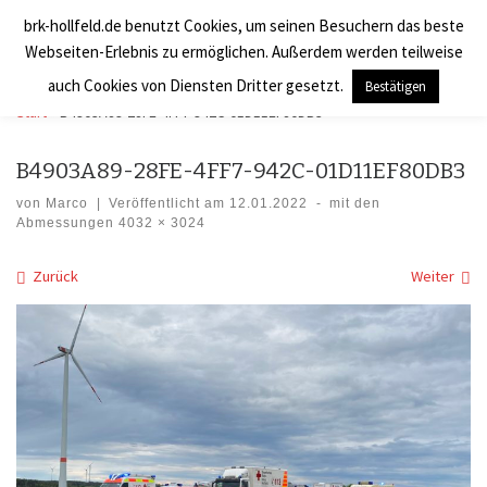
brk-hollfeld.de benutzt Cookies, um seinen Besuchern das beste
Zum Inhalt springen
BRK Hollfeld LogV
Search
Webseiten-Erlebnis zu ermöglichen. Außerdem werden teilweise
Men
auch Cookies von Diensten Dritter gesetzt.
Bestätigen
Start
»
B4903A89-28FE-4FF7-942C-01D11EF80DB3
B4903A89-28FE-4FF7-942C-01D11EF80DB3
von
Marco
|
Veröffentlicht am
12.01.2022
-
mit den
Abmessungen
4032 × 3024
Bilder Navigation
Zurück
Weiter