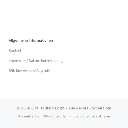
Allgemeine Informationen
Kon­takt
Impres­sum / Datenschutzerklärung
BRK Kreis­ver­band Bayreuth
© 2026
BRK Hollfeld LogV
– Alle Rechte vorbehalten
Präsentiert von
WP
– Entworfen mit dem
Customizr-Theme