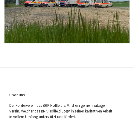
Über uns
Der För­der­ver­ein des BRK Holl­feld e. V. ist ein gemein­nüt­zi­ger
Ver­ein, wel­cher das BRK Holl­feld LogV in sei­ner kari­ta­ti­ven Arbeit
in vol­lem Umfang unter­stützt und fördert.