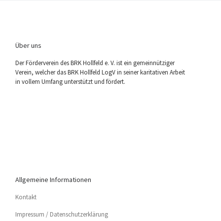
Über uns
Der För­der­ver­ein des BRK Holl­feld e. V. ist ein gemein­nüt­zi­ger
Ver­ein, wel­cher das BRK Holl­feld LogV in sei­ner kari­ta­ti­ven Arbeit
in vol­lem Umfang unter­stützt und fördert.
Allgemeine Informationen
Kon­takt
Impres­sum / Datenschutzerklärung