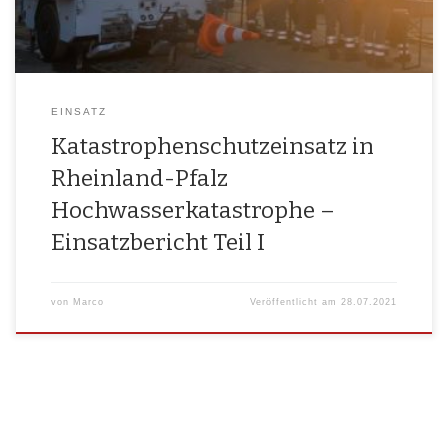
Kata­stro­phe gespro­chen […]
EINSATZ
Katastrophenschutzeinsatz in
Rheinland-Pfalz
Hochwasserkatastrophe –
Einsatzbericht Teil I
von
Marco
Veröffentlicht am
28.07.2021